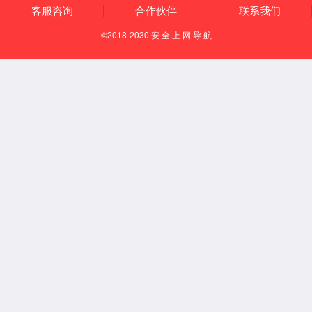
常见问题
官方商城
淘宝企业店铺
辽宁抚顺将军水厂