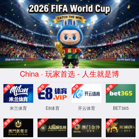
2026世界杯(中文版)官网入口-
首页
Official Platform
关于我们
应用案例
首页
>
应用案例
公司简介
厂区供暖
公司文化
中国建设银行长安支行(北京市海淀区复
兴路)
资质荣誉
时间：2020-05-11
浏览：4979次
产品与服务